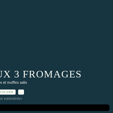
UX 3 FROMAGES
s et muffins salés
9.05.2008
…
ar palaisdeslys